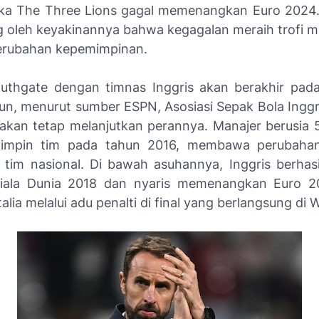
jika The Three Lions gagal memenangkan Euro 2024
ng oleh keyakinannya bahwa kegagalan meraih trofi 
erubahan kepemimpinan.
uthgate dengan timnas Inggris akan berakhir pa
n, menurut sumber ESPN, Asosiasi Sepak Bola Inggr
akan tetap melanjutkan perannya. Manajer berusia 5
impin tim pada tahun 2016, membawa perubahan 
 tim nasional. Di bawah asuhannya, Inggris berhas
 Piala Dunia 2018 dan nyaris memenangkan Euro 2
Italia melalui adu penalti di final yang berlangsung di