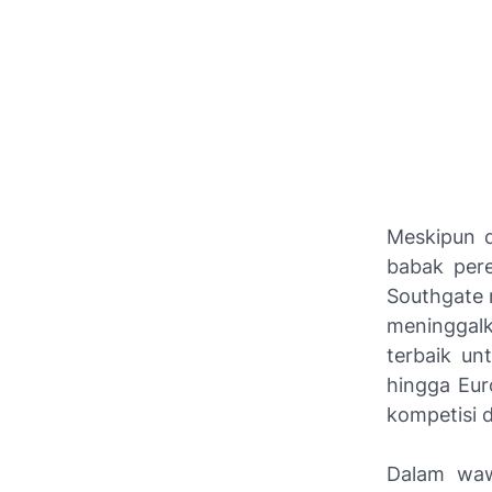
Meskipun d
babak pere
Southgate 
meninggal
terbaik un
hingga Eur
kompetisi d
Dalam waw