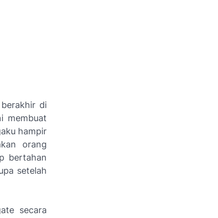
berakhir di
ini membuat
gaku hampir
akan orang
ap bertahan
upa setelah
ate secara