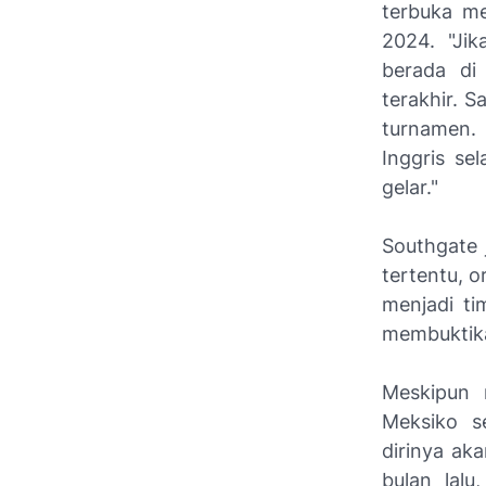
terbuka m
2024. "Ji
berada di 
terakhir. 
turnamen. 
Inggris s
gelar."
Southgate 
tertentu, o
menjadi ti
membuktika
Meskipun 
Meksiko s
dirinya ak
bulan lal