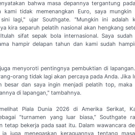
enyatakan bahwa masa depannya tergantung pada 
ka kami tidak memenangkan Euro, saya mungkin 
sini lagi," ujar Southgate. "Mungkin ini adalah
Saya kira separuh pelatih nasional akan hengkang set
Itulah sifat sepak bola internasional. Saya suda
elama hampir delapan tahun dan kami sudah hampi
juga menyoroti pentingnya pembuktian di lapangan. 
rang-orang tidak lagi akan percaya pada Anda. Jika I
m besar dan saya ingin menjadi pelatih top, maka
nnya di lapangan," tambahnya.
melihat Piala Dunia 2026 di Amerika Serikat, K
ebagai “turnamen yang luar biasa,” Southgate r
an tetap bekerja pada saat itu. Dalam wawancara 
u, ia juga menegaskan keraguannya tentang mas