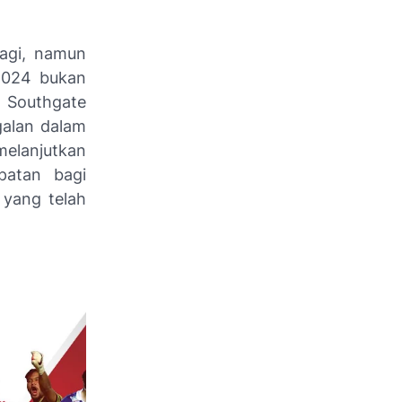
lagi, namun
2024 bukan
n Southgate
galan dalam
elanjutkan
patan bagi
yang telah