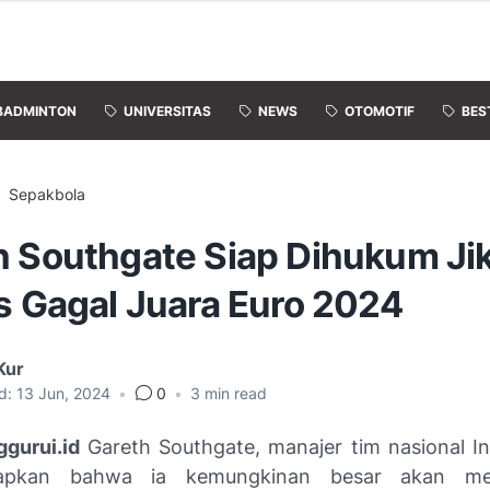
BADMINTON
UNIVERSITAS
NEWS
OTOMOTIF
BES
Sepakbola
h Southgate Siap Dihukum Ji
s Gagal Juara Euro 2024
Kur
d:
13 Jun, 2024
•
0
•
3
min read
gurui.id
Gareth Southgate, manajer tim nasional Ing
apkan bahwa ia kemungkinan besar akan men