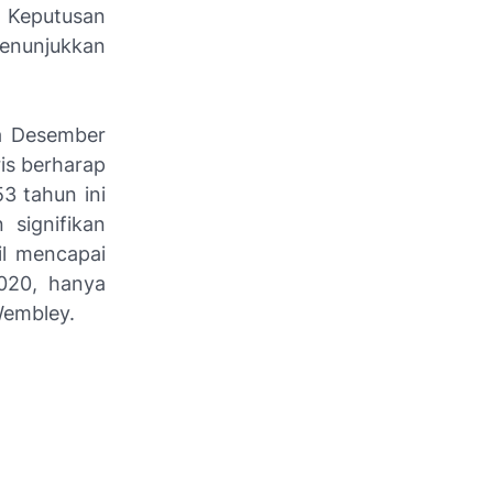
. Keputusan
menunjukkan
da Desember
is berharap
3 tahun ini
signifikan
il mencapai
020, hanya
 Wembley.